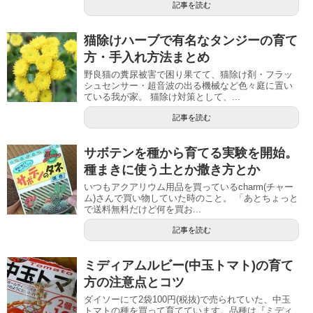
記事を読む
猫除けハーブで有名なタンジーの育て
方・手入れ方法まとめ
野良猫の糞尿被害で困り果てて、猫除け剤・フラッ
シュセンサー・超音波の出る機械など色々庭に置い
ている我が家。 猫除け対策として、...
記事を読む
サボテンを種から育てる実験を開始。
種まきに使う土とか撒き方とか
いつもアクアリウム用品を買っているcharm(チャー
ム)さんで買い物していた時のこと。 「あとちょっと
で送料無料だけど何を買お...
記事を読む
ミディアムルビー(中玉トマト)の育て
方の注意点とコツ
ダイソーにて2袋100円(税抜)で売られていた、中玉
トマトの種を買って育てています。品種は『ミディ