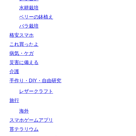
水耕栽培
ベリーの鉢植え
バラ栽培
格安スマホ
これ買ったよ
病気・ケガ
災害に備える
介護
手作り・DIY・自由研究
レザークラフト
旅行
海外
スマホゲームアプリ
苔テラリウム