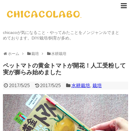
chicacoが気になること・やってみたことをノンジャンルでまと
めております。DIY/栽培/飼育が多め。
ホーム
栽培
水耕栽培
ペットマトの黄金トマトが開花！人工受粉して
実が膨らみ始めました
2017/5/25
2017/5/25
水耕栽培
,
栽培