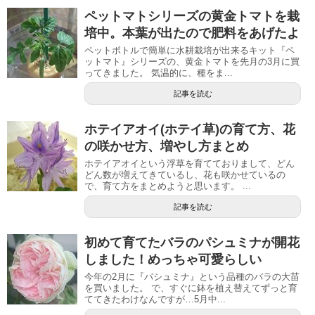
ペットマトシリーズの黄金トマトを栽
培中。本葉が出たので肥料をあげたよ
ペットボトルで簡単に水耕栽培が出来るキット『ペ
ットマト』シリーズの、黄金トマトを先月の3月に買
ってきました。 気温的に、種をま...
記事を読む
ホテイアオイ(ホテイ草)の育て方、花
の咲かせ方、増やし方まとめ
ホテイアオイという浮草を育てておりまして、どん
どん数が増えてきているし、花も咲かせているの
で、育て方をまとめようと思います。 ...
記事を読む
初めて育てたバラのパシュミナが開花
しました！めっちゃ可愛らしい
今年の2月に『パシュミナ』という品種のバラの大苗
を買いました。 で、すぐに鉢を植え替えてずっと育
ててきたわけなんですが…5月中...