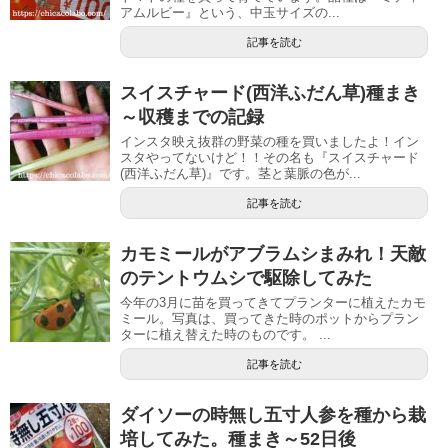
アムルビー』という、中玉サイズの...
記事を読む
スイスチャード(西洋ふだん草)種まき
～収穫までの記録
インスタ映え抜群の野菜の種を買いましたよ！イン
スタやってないけど！！その名も『スイスチャード
(西洋ふだん草)』です。茎と葉脈の色が...
記事を読む
カモミールがアブラムシまみれ！天敵
のテントウムシで駆除してみた
今年の3月に苗を買ってきてプランターに植えたカモ
ミール。写真は、買ってきた時のポットからプラン
ターに植え替えた時のものです。 ...
記事を読む
ダイソーの時無し五寸人参を種から栽
培してみた。種まき～52日後