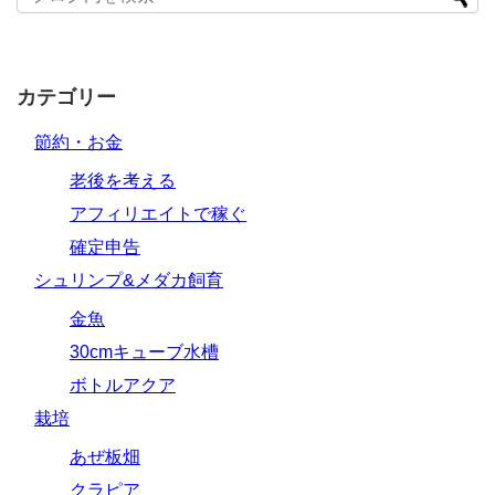
カテゴリー
節約・お金
老後を考える
アフィリエイトで稼ぐ
確定申告
シュリンプ&メダカ飼育
金魚
30cmキューブ水槽
ボトルアクア
栽培
あぜ板畑
クラピア