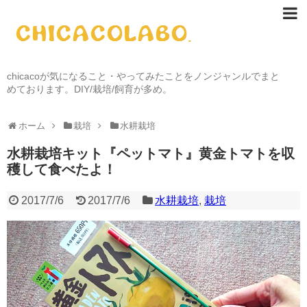
chicacoが気になること・やってみたことをノンジャンルでまと
めております。DIY/栽培/飼育が多め。
ホーム
栽培
水耕栽培
水耕栽培キット『ペットマト』黄金トマトを収
穫して食べたよ！
2017/7/6
2017/7/6
水耕栽培
,
栽培