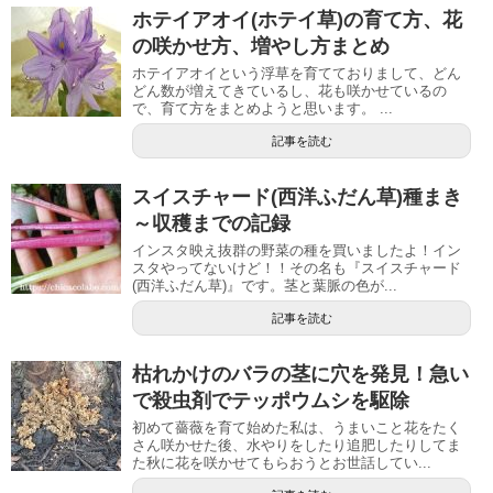
ホテイアオイ(ホテイ草)の育て方、花
の咲かせ方、増やし方まとめ
ホテイアオイという浮草を育てておりまして、どん
どん数が増えてきているし、花も咲かせているの
で、育て方をまとめようと思います。 ...
記事を読む
スイスチャード(西洋ふだん草)種まき
～収穫までの記録
インスタ映え抜群の野菜の種を買いましたよ！イン
スタやってないけど！！その名も『スイスチャード
(西洋ふだん草)』です。茎と葉脈の色が...
記事を読む
枯れかけのバラの茎に穴を発見！急い
で殺虫剤でテッポウムシを駆除
初めて薔薇を育て始めた私は、うまいこと花をたく
さん咲かせた後、水やりをしたり追肥したりしてま
た秋に花を咲かせてもらおうとお世話してい...