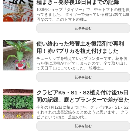
種まき～発芽後19日目までの記録
100均ショップ『ダイソー』で、中玉トマトの種を買
ってきました。 ダイソーで売っている種は2袋で108
円なので、このトマトの種...
記事を読む
使い終わった培養土を復活剤で再利
用！赤パプリカを植え付けました
チューリップを植えていたプランターです。花を切
った後に球根がカビてしまったので、全て取り出し
て天日干しにしていました。 培養土...
記事を読む
クラピアK5・S1・S2植え付け後15日
間の記録。庭とプランターで差が出た
今年の7月12日に植えつけた、クラピアK5・S1・S2
それぞれの成長記録をまとめようと思います。 クラ
ピアというのは、芝生の代...
記事を読む