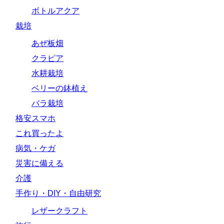
ボトルアクア
栽培
あぜ板畑
クラピア
水耕栽培
ベリーの鉢植え
バラ栽培
格安スマホ
これ買ったよ
病気・ケガ
災害に備える
介護
手作り・DIY・自由研究
レザークラフト