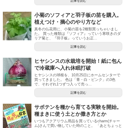
記事を読む
小菊のソフィアと羽子板の苗を購入。
植えつけ・摘心のやり方など
真冬の仏花用に、小菊の苗を2種類買っちゃいまし
た。 買った種類は『ソフィア』っていう寒咲きのダ
リア菊と、『羽子板』っていうお正...
記事を読む
ヒヤシンスの水栽培を開始！紙に包ん
で冷蔵庫へ入れ休眠打破
ヒヤシンスの球根を、10月25日にホームセンターで
買ってきました。 色は「青・白・ピンク」の3色
で、それぞれ1つずつ入って売っ...
記事を読む
サボテンを種から育てる実験を開始。
種まきに使う土とか撒き方とか
いつもアクアリウム用品を買っているcharm(チャー
ム)さんで買い物していた時のこと。 「あとちょっと