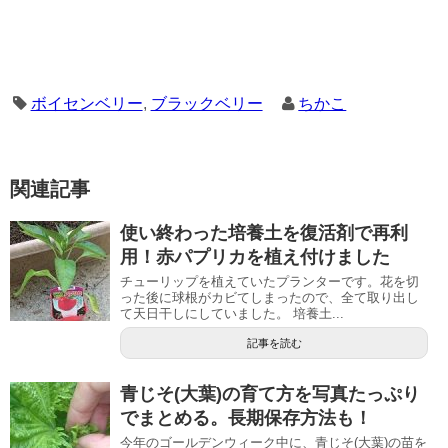
ボイセンベリー
,
ブラックベリー
ちかこ
関連記事
使い終わった培養土を復活剤で再利
用！赤パプリカを植え付けました
チューリップを植えていたプランターです。花を切
った後に球根がカビてしまったので、全て取り出し
て天日干しにしていました。 培養土...
記事を読む
青じそ(大葉)の育て方を写真たっぷり
でまとめる。長期保存方法も！
今年のゴールデンウィーク中に、青じそ(大葉)の苗を