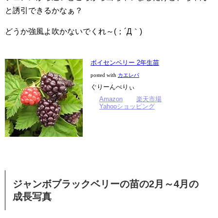
と誘引できるかなぁ？
どうか強風よ吹かないでくれ～(；´Д｀)
ボイセンベリー 2年生苗
posted with
カエレバ
ぐりーんべりぃ
Amazon
楽天市場
Yahooショッピング
ジャンボブラックベリーの苗の2月～4月の
成長写真