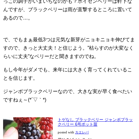
っこの調子がいまいちなのかも？ボイセンベリーは軒下な
んですが、ブラックベリーは雨が直撃するところに置いて
あるので…。
で、でもまぁ最低3つは元気な新芽がニョキニョキ伸びてま
すので、きっと大丈夫！と信じよう。”枯らすのが大変なく
らいに丈夫”なベリーだと聞きますのでね。
もし今年がダメでも、来年には大きく育ってくれているこ
とを信じます。
ジャンボブラックベリーなので、大きな実が早く食べたい
ですねぇ～(*´▽｀*)
トゲなし ブラックベリー ジャンボブラッ
クベリー 6号ポット苗
posted with
カエレバ