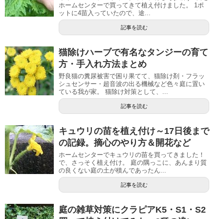
ホームセンターで買ってきて植え付けました。 1ポ
ットに4苗入っていたので、途...
記事を読む
猫除けハーブで有名なタンジーの育て
方・手入れ方法まとめ
野良猫の糞尿被害で困り果てて、猫除け剤・フラッ
シュセンサー・超音波の出る機械など色々庭に置い
ている我が家。 猫除け対策として、...
記事を読む
キュウリの苗を植え付け～17日後まで
の記録。摘心のやり方＆開花など
ホームセンターでキュウリの苗を買ってきました！
で、さっそく植え付け。 庭の隅っこに、あんまり質
の良くない庭の土が積んであったん...
記事を読む
庭の雑草対策にクラピアK5・S1・S2