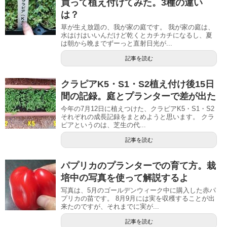
買って植え付けてみた。3種の違い
は？
草が生え放題の、我が家の庭です。 我が家の庭は、
水はけはいいんだけど乾くとカチカチになるし、夏
は朝から晩までずーっと直射日光が...
記事を読む
クラピアK5・S1・S2植え付け後15日
間の記録。庭とプランターで差が出た
今年の7月12日に植えつけた、クラピアK5・S1・S2
それぞれの成長記録をまとめようと思います。 クラ
ピアというのは、芝生の代...
記事を読む
パプリカのプランターでの育て方。栽
培中の写真を使って解説するよ
写真は、5月のゴールデンウィーク中に購入した赤パ
プリカの苗です。 8月9月には実を収穫することが出
来たのですが、それまでに実が...
記事を読む