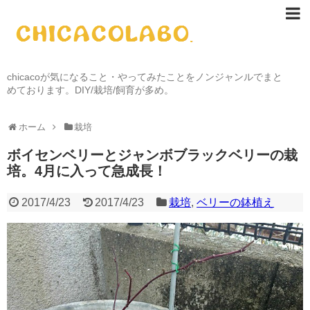
chicacoが気になること・やってみたことをノンジャンルでまと
めております。DIY/栽培/飼育が多め。
ホーム
栽培
ボイセンベリーとジャンボブラックベリーの栽
培。4月に入って急成長！
2017/4/23
2017/4/23
栽培
,
ベリーの鉢植え