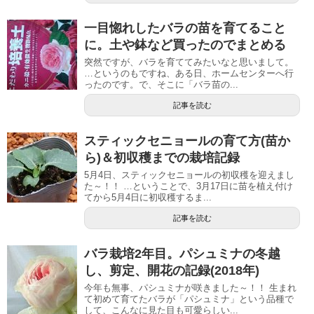
一目惚れしたバラの苗を育てること
に。土や鉢など買ったのでまとめる
突然ですが、バラを育ててみたいなと思いまして。
…というのもですね、ある日、ホームセンターへ行
ったのです。で、そこに「バラ苗の...
記事を読む
スティックセニョールの育て方(苗か
ら)＆初収穫までの栽培記録
5月4日、スティックセニョールの初収穫を迎えまし
た～！！ …ということで、3月17日に苗を植え付け
てから5月4日に初収穫するま...
記事を読む
バラ栽培2年目。パシュミナの冬越
し、剪定、開花の記録(2018年)
今年も無事、パシュミナが咲きました～！！ 生まれ
て初めて育てたバラが「パシュミナ」という品種で
して、こんなに見た目も可愛らしい...