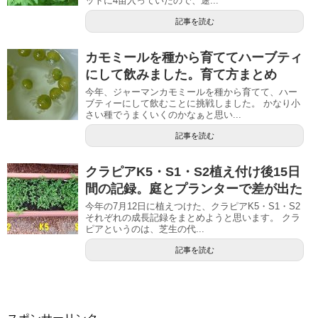
ットに4苗入っていたので、途...
記事を読む
カモミールを種から育ててハーブティ
にして飲みました。育て方まとめ
今年、ジャーマンカモミールを種から育てて、ハー
ブティーにして飲むことに挑戦しました。 かなり小
さい種でうまくいくのかなぁと思い...
記事を読む
クラピアK5・S1・S2植え付け後15日
間の記録。庭とプランターで差が出た
今年の7月12日に植えつけた、クラピアK5・S1・S2
それぞれの成長記録をまとめようと思います。 クラ
ピアというのは、芝生の代...
記事を読む