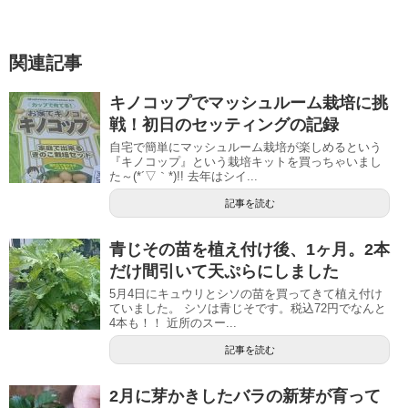
関連記事
キノコップでマッシュルーム栽培に挑
戦！初日のセッティングの記録
自宅で簡単にマッシュルーム栽培が楽しめるという
『キノコップ』という栽培キットを買っちゃいまし
た～(*´▽｀*)!! 去年はシイ...
記事を読む
青じその苗を植え付け後、1ヶ月。2本
だけ間引いて天ぷらにしました
5月4日にキュウリとシソの苗を買ってきて植え付け
ていました。 シソは青じそです。税込72円でなんと
4本も！！ 近所のスー...
記事を読む
2月に芽かきしたバラの新芽が育って