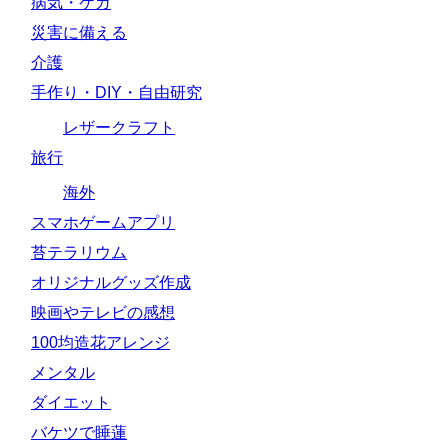
病気・ケガ
災害に備える
介護
手作り・DIY・自由研究
レザークラフト
旅行
海外
スマホゲームアプリ
苔テラリウム
オリジナルグッズ作成
映画やテレビの感想
100均造花アレンジ
メンタル
ダイエット
バケツで睡蓮