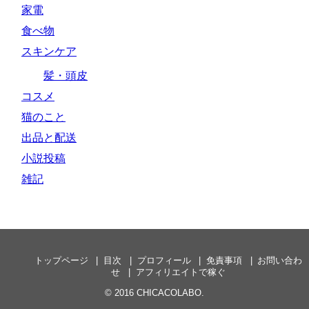
家電
食べ物
スキンケア
髪・頭皮
コスメ
猫のこと
出品と配送
小説投稿
雑記
トップページ
目次
プロフィール
免責事項
お問い合わ
せ
アフィリエイトで稼ぐ
© 2016
CHICACOLABO.