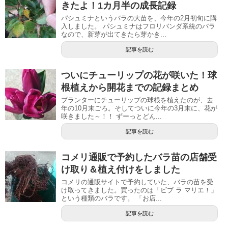
きたよ！1カ月半の成長記録
パシュミナというバラの大苗を、今年の2月初旬に購
入しました。 パシュミナはフロリバンダ系統のバラ
なので、新芽が出てきたら芽かき...
記事を読む
ついにチューリップの花が咲いた！球
根植えから開花までの記録まとめ
プランターにチューリップの球根を植えたのが、去
年の10月末ごろ。そしてついに今年の3月末に、花が
咲きました～！！ ずーっとどん...
記事を読む
コメリ通販で予約したバラ苗の店舗受
け取り＆植え付けをしました
コメリの通販サイトで予約していた、バラの苗を受
け取ってきました。買ったのは「ビブ ラ マリエ！」
という種類のバラです。 「お店...
記事を読む