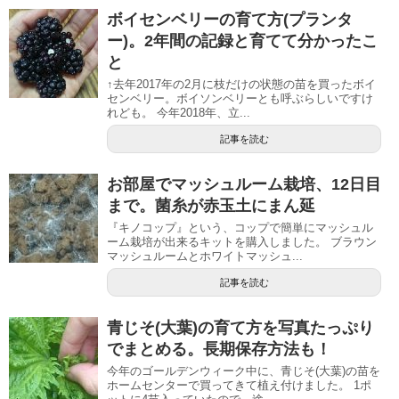
ボイセンベリーの育て方(プランタ
ー)。2年間の記録と育てて分かったこ
と
↑去年2017年の2月に枝だけの状態の苗を買ったボイ
センベリー。ボイソンベリーとも呼ぶらしいですけ
れども。 今年2018年、立...
記事を読む
お部屋でマッシュルーム栽培、12日目
まで。菌糸が赤玉土にまん延
『キノコップ』という、コップで簡単にマッシュル
ーム栽培が出来るキットを購入しました。 ブラウン
マッシュルームとホワイトマッシュ...
記事を読む
青じそ(大葉)の育て方を写真たっぷり
でまとめる。長期保存方法も！
今年のゴールデンウィーク中に、青じそ(大葉)の苗を
ホームセンターで買ってきて植え付けました。 1ポ