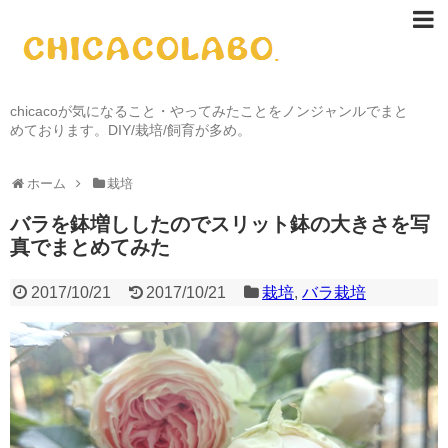
chicacoが気になること・やってみたことをノンジャンルでまと
めております。DIY/栽培/飼育が多め。
ホーム
栽培
バラを鉢増ししたのでスリット鉢の大きさを写
真でまとめてみた
2017/10/21
2017/10/21
栽培
,
バラ栽培