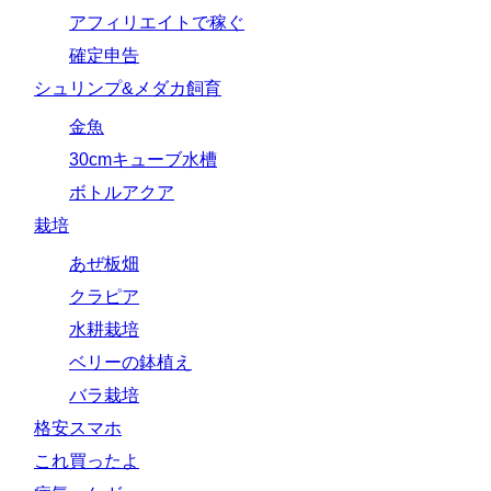
アフィリエイトで稼ぐ
確定申告
シュリンプ&メダカ飼育
金魚
30cmキューブ水槽
ボトルアクア
栽培
あぜ板畑
クラピア
水耕栽培
ベリーの鉢植え
バラ栽培
格安スマホ
これ買ったよ