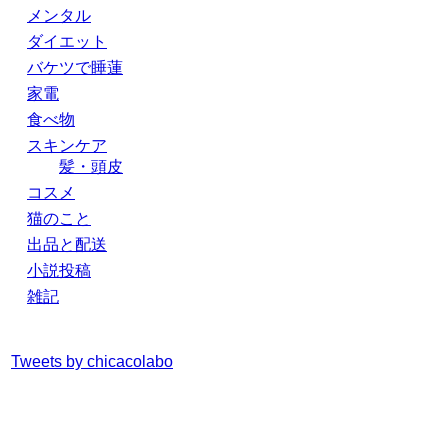
メンタル
ダイエット
バケツで睡蓮
家電
食べ物
スキンケア
髪・頭皮
コスメ
猫のこと
出品と配送
小説投稿
雑記
Tweets by chicacolabo