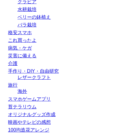
クラピア
水耕栽培
ベリーの鉢植え
バラ栽培
格安スマホ
これ買ったよ
病気・ケガ
災害に備える
介護
手作り・DIY・自由研究
レザークラフト
旅行
海外
スマホゲームアプリ
苔テラリウム
オリジナルグッズ作成
映画やテレビの感想
100均造花アレンジ