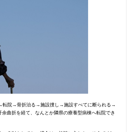
院→転院→骨折治る→施設捜し→施設すべてに断られる→
紆余曲折を経て、なんとか隣県の療養型病棟へ転院でき