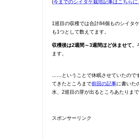
(
今までのシイタケ栽培記事はこちらに
1巡目の収穫では合計84個ものシイタ
も1つとして数えてます。
収穫後は2週間～3週間ほど休ませて、
ます。
……ということで休眠させていたので
てきたところまで
前回の記事
に書いた
水、2巡目の芽が出るところあたりま
スポンサーリンク