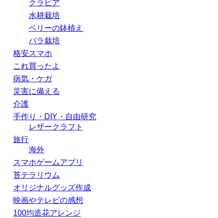
クラピア
水耕栽培
ベリーの鉢植え
バラ栽培
格安スマホ
これ買ったよ
病気・ケガ
災害に備える
介護
手作り・DIY・自由研究
レザークラフト
旅行
海外
スマホゲームアプリ
苔テラリウム
オリジナルグッズ作成
映画やテレビの感想
100均造花アレンジ