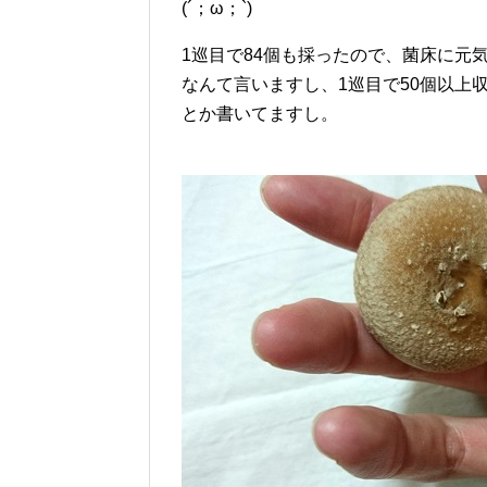
(´；ω；`)
1巡目で84個も採ったので、菌床に元
なんて言いますし、1巡目で50個以上
とか書いてますし。