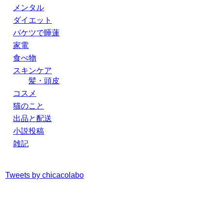
メンタル
ダイエット
バケツで睡蓮
家電
食べ物
スキンケア
髪・頭皮
コスメ
猫のこと
出品と配送
小説投稿
雑記
Tweets by chicacolabo