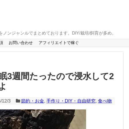
とをノンジャンルでまとめております。DIY/栽培/飼育が多め。
項
お問い合わせ
アフィリエイトで稼ぐ
眠3週間たったので浸水して2
よ
/12/3
節約・お金
,
手作り・DIY・自由研究
,
食べ物