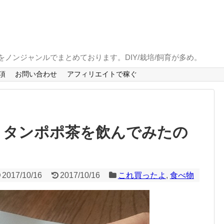
とをノンジャンルでまとめております。DIY/栽培/飼育が多め。
項
お問い合わせ
アフィリエイトで稼ぐ
うタンポポ茶を飲んでみたの
2017/10/16
2017/10/16
これ買ったよ
,
食べ物