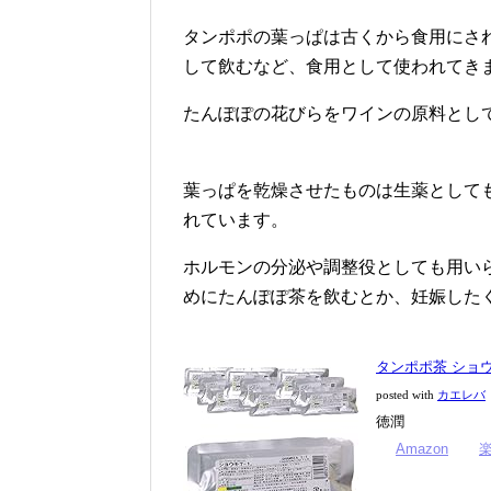
タンポポの葉っぱは古くから食用にさ
して飲むなど、食用として使われてき
たんぽぽの花びらをワインの原料とし
葉っぱを乾燥させたものは生薬として
れています。
ホルモンの分泌や調整役としても用い
めにたんぽぽ茶を飲むとか、妊娠した
タンポポ茶 ショウキ
posted with
カエレバ
徳潤
Amazon