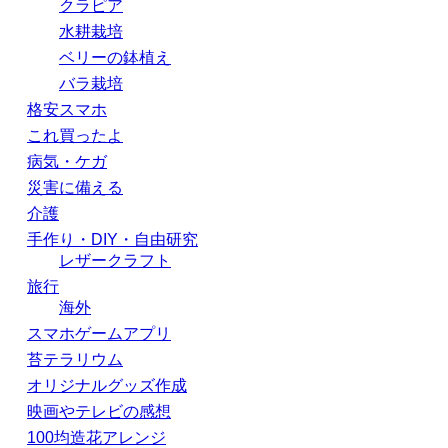
クラピア
水耕栽培
ベリーの鉢植え
バラ栽培
格安スマホ
これ買ったよ
病気・ケガ
災害に備える
介護
手作り・DIY・自由研究
レザークラフト
旅行
海外
スマホゲームアプリ
苔テラリウム
オリジナルグッズ作成
映画やテレビの感想
100均造花アレンジ