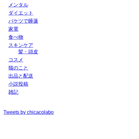
メンタル
ダイエット
バケツで睡蓮
家電
食べ物
スキンケア
髪・頭皮
コスメ
猫のこと
出品と配送
小説投稿
雑記
Tweets by chicacolabo