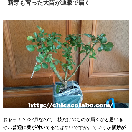
新芽も育った大苗が通販で届く
おぉっ！？今2月なので、枝だけのものが届くかと思いき
や…
普通に葉が付いてる
ではないですか。ていうか
新芽が