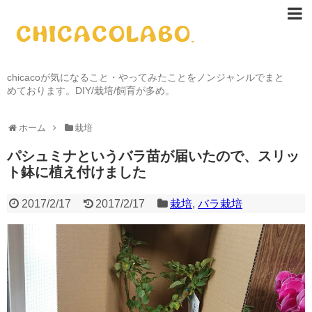
chicacoが気になること・やってみたことをノンジャンルでまと
めております。DIY/栽培/飼育が多め。
ホーム
栽培
パシュミナというバラ苗が届いたので、スリッ
ト鉢に植え付けました
2017/2/17
2017/2/17
栽培
,
バラ栽培