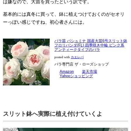
は嫌なので、大苗を買ったという訳です。
基本的には真冬に買って、鉢に植えつけておくのがセオリ
ーっぽい感じですね、初心者さんには。
バラ苗 パシュミナ 国産大苗6号スリット鉢
フロリバンダ(FL) 四季咲き中輪 ピンク系
アンティークタイプのバラ
posted with
カエレバ
バラ専門店 ザ・ローズショップ
Amazon
楽天市場
Yahooショッピング
スリット鉢へ実際に植え付けていくよ