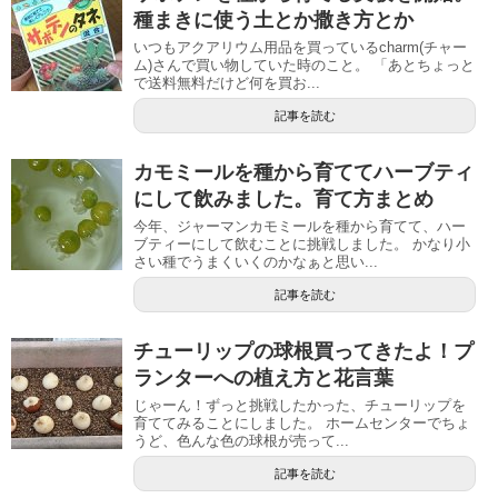
種まきに使う土とか撒き方とか
いつもアクアリウム用品を買っているcharm(チャー
ム)さんで買い物していた時のこと。 「あとちょっと
で送料無料だけど何を買お...
記事を読む
カモミールを種から育ててハーブティ
にして飲みました。育て方まとめ
今年、ジャーマンカモミールを種から育てて、ハー
ブティーにして飲むことに挑戦しました。 かなり小
さい種でうまくいくのかなぁと思い...
記事を読む
チューリップの球根買ってきたよ！プ
ランターへの植え方と花言葉
じゃーん！ずっと挑戦したかった、チューリップを
育ててみることにしました。 ホームセンターでちょ
うど、色んな色の球根が売って...
記事を読む