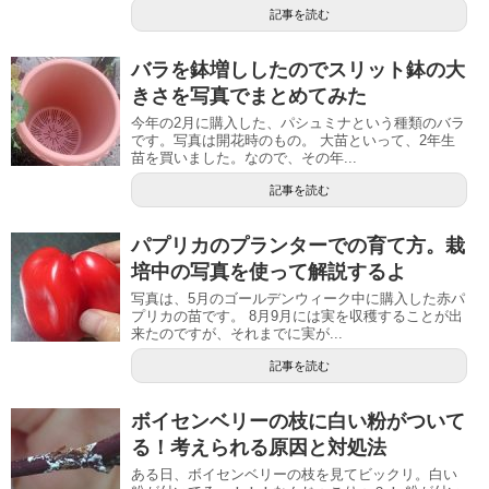
記事を読む
バラを鉢増ししたのでスリット鉢の大
きさを写真でまとめてみた
今年の2月に購入した、パシュミナという種類のバラ
です。写真は開花時のもの。 大苗といって、2年生
苗を買いました。なので、その年...
記事を読む
パプリカのプランターでの育て方。栽
培中の写真を使って解説するよ
写真は、5月のゴールデンウィーク中に購入した赤パ
プリカの苗です。 8月9月には実を収穫することが出
来たのですが、それまでに実が...
記事を読む
ボイセンベリーの枝に白い粉がついて
る！考えられる原因と対処法
ある日、ボイセンベリーの枝を見てビックリ。白い