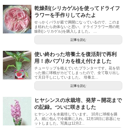
乾燥剤(シリカゲル)を使ってドライフ
ラワーを手作りしてみたよ
せっかくバラが庭で満開になっているので、このま
ま枯れたら勿体ないと思い、ドライフラワー用の乾
燥剤(シリカゲル)を購入しました。 ...
記事を読む
使い終わった培養土を復活剤で再利
用！赤パプリカを植え付けました
チューリップを植えていたプランターです。花を切
った後に球根がカビてしまったので、全て取り出し
て天日干しにしていました。 培養土...
記事を読む
ヒヤシンスの水栽培、発芽～開花まで
の記録。ついに咲きました
ヒヤシンスを水栽培しています。 10月に球根を購
入、紙に包んで冷蔵庫に入れ、12月18日に容器にセ
ットしました。写真は12月2...