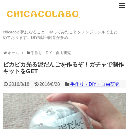
chicacoが気になること・やってみたことをノンジャンルでまと
めております。DIY/栽培/飼育が多め。
ホーム
手作り・DIY・自由研究
ピカピカ光る泥だんごを作るぞ！ガチャで制作
キットをGET
2016/8/18
2016/8/28
手作り・DIY・自由研究