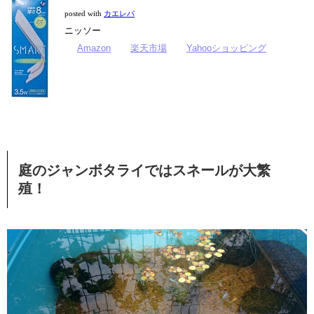
posted with
カエレバ
ニッソー
Amazon
楽天市場
Yahooショッピング
庭のジャンボタライではスネールが大繁
殖！