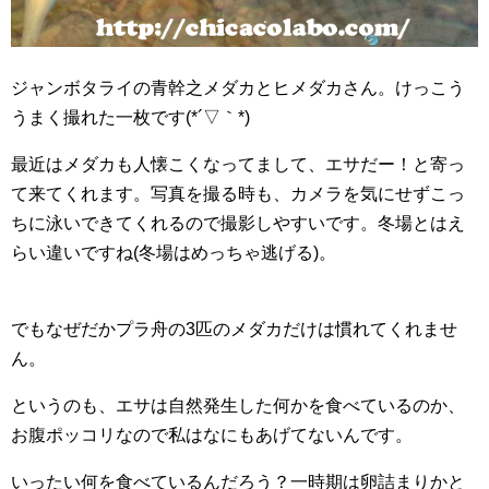
ジャンボタライの青幹之メダカとヒメダカさん。けっこう
うまく撮れた一枚です(*´▽｀*)
最近はメダカも人懐こくなってまして、エサだー！と寄っ
て来てくれます。写真を撮る時も、カメラを気にせずこっ
ちに泳いできてくれるので撮影しやすいです。冬場とはえ
らい違いですね(冬場はめっちゃ逃げる)。
でもなぜだかプラ舟の3匹のメダカだけは慣れてくれませ
ん。
というのも、エサは自然発生した何かを食べているのか、
お腹ポッコリなので私はなにもあげてないんです。
いったい何を食べているんだろう？一時期は卵詰まりかと