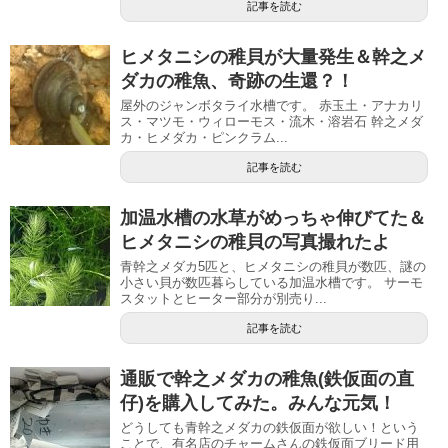
記事を読む
ヒメタニシの稚貝が大量発生＆幹之メ
ダカの稚魚、奇跡の生還？！
屋外のジャンボタライ水槽です。 赤玉土・アナカリ
ス・マツモ・ウィローモス・流木・溶岩石 幹之メダ
カ・ヒメダカ・ピンクラム...
記事を読む
加温水槽の水草がめっちゃ伸びてた＆
ヒメタニシの稚貝の写真撮れたよ
青幹之メダカ5匹と、ヒメタニシの稚貝が数匹、謎の
小さい貝が数匹暮らしている加温水槽です。 サーモ
スタットとヒーター部分が別売り...
記事を読む
通販で幹之メダカの稚魚(鉄仮面の直
仔)を購入してみた。みんな元気！
どうしても青幹之メダカの鉄仮面が欲しい！という
ことで、有名店のチャームさんの鉄仮面ブリード用