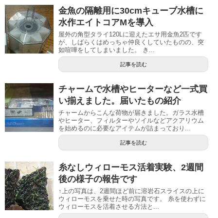
金魚の隔離用に30cmキューブ水槽に
水作エイトコアMを導入
屋外の角型タライ120Lに迎えたエサ用金魚2匹です
が、しばらくはめっちゃ仲良くしていたものの、突
如喧嘩をしてしまいました。 き...
記事を読む
チャームで水槽やヒーターなど一式買
い揃えました。届いたもの紹介
チャームからこんな荷物が届きました。ガラス水槽
やヒーター、フィルターやソイルなどアクアリウム
を始めるのに必要なアイテムが詰まっており...
記事を読む
糸なしウィローモス活着実験、2週間
後の様子の報告です
↑上の写真は、2週間ほど前に溶岩石スライスの上に
ウィローモスを乗せた時の写真です。 糸を使わずに
ウィローモスを活着させる方法と...