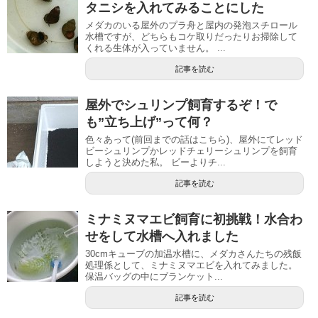
タニシを入れてみることにした
メダカのいる屋外のプラ舟と屋内の発泡スチロール
水槽ですが、どちらもコケ取りだったりお掃除して
くれる生体が入っていません。 ...
記事を読む
屋外でシュリンプ飼育するぞ！で
も”立ち上げ”って何？
色々あって(前回までの話はこちら)、屋外にてレッド
ビーシュリンプかレッドチェリーシュリンプを飼育
しようと決めた私。 ビーよりチ...
記事を読む
ミナミヌマエビ飼育に初挑戦！水合わ
せをして水槽へ入れました
30cmキューブの加温水槽に、メダカさんたちの残飯
処理係として、ミナミヌマエビを入れてみました。
保温バッグの中にブランケット...
記事を読む