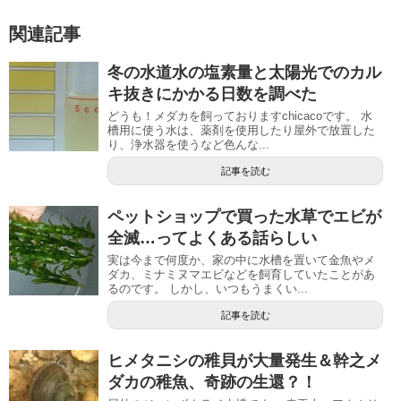
関連記事
冬の水道水の塩素量と太陽光でのカル
キ抜きにかかる日数を調べた
どうも！メダカを飼っておりますchicacoです。 水
槽用に使う水は、薬剤を使用したり屋外で放置した
り、浄水器を使うなど色んな...
記事を読む
ペットショップで買った水草でエビが
全滅…ってよくある話らしい
実は今まで何度か、家の中に水槽を置いて金魚やメ
ダカ、ミナミヌマエビなどを飼育していたことがあ
るのです。 しかし、いつもうまくい...
記事を読む
ヒメタニシの稚貝が大量発生＆幹之メ
ダカの稚魚、奇跡の生還？！