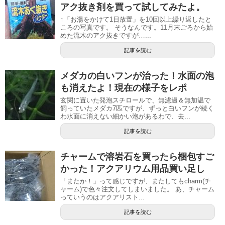
アク抜き剤を買って試してみたよ。
↑「お湯をかけて1日放置」を10回以上繰り返したと
ころの写真です。 そうなんです。11月末ごろから始
めた流木のアク抜きですが…...
記事を読む
メダカの白いフンが治った！水面の泡
も消えたよ！現在の様子をレポ
玄関に置いた発泡スチロールで、無濾過＆無加温で
飼っていたメダカ7匹ですが、ずっと白いフンが続く
わ水面に消えない細かい泡があるわで、去...
記事を読む
チャームで溶岩石を買ったら梱包すご
かった！アクアリウム用品買い足し
「またか！」って感じですが、またしてもcharm(チ
ャーム)で色々注文してしまいました。 あ、チャーム
っていうのはアクアリスト...
記事を読む