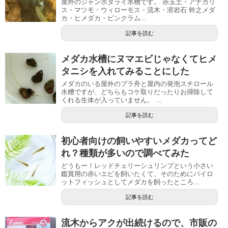
屋外のジャンボタライ水槽です。 赤玉土・アナカリ
ス・マツモ・ウィローモス・流木・溶岩石 幹之メダ
カ・ヒメダカ・ピンクラム...
記事を読む
メダカ水槽にヌマエビじゃなくてヒメ
タニシを入れてみることにした
メダカのいる屋外のプラ舟と屋内の発泡スチロール
水槽ですが、どちらもコケ取りだったりお掃除して
くれる生体が入っていません。 ...
記事を読む
初心者向けの飼いやすいメダカってど
れ？種類が多いので調べてみた
どうもー！レッドチェリーシュリンプという小さい
鑑賞用の赤いエビを飼いたくて、そのためにパイロ
ットフィッシュとしてメダカを飼ったところ...
記事を読む
流木からアクが出続けるので、市販の