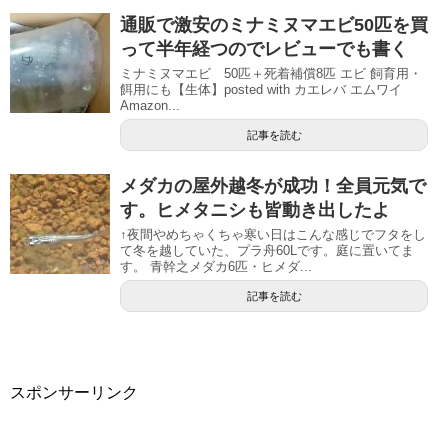
通販で激安のミナミヌマエビ50匹を買
って半年経つのでレビューでも書く
ミナミヌマエビ 50匹＋死着補償8匹 エビ 飼育用・
餌用にも【生体】posted with カエレバ エムワイ
Amazon...
記事を読む
メダカの屋外越冬が成功！全員元気で
す。ヒメタニシも皆動き出したよ
↑夜間やめちゃくちゃ寒い日はこんな感じでフタをし
て冬を越していた、プラ舟60Lです。庭に置いてま
す。 青幹之メダカ6匹・ヒメダ...
記事を読む
スポンサーリンク