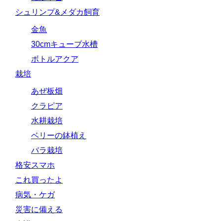
シュリンプ&メダカ飼育
金魚
30cmキューブ水槽
ボトルアクア
栽培
あぜ板畑
クラピア
水耕栽培
ベリーの鉢植え
バラ栽培
格安スマホ
これ買ったよ
病気・ケガ
災害に備える