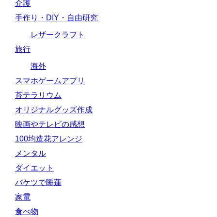
介護
手作り・DIY・自由研究
レザークラフト
旅行
海外
スマホゲームアプリ
苔テラリウム
オリジナルグッズ作成
映画やテレビの感想
100均造花アレンジ
メンタル
ダイエット
バケツで睡蓮
家電
食べ物