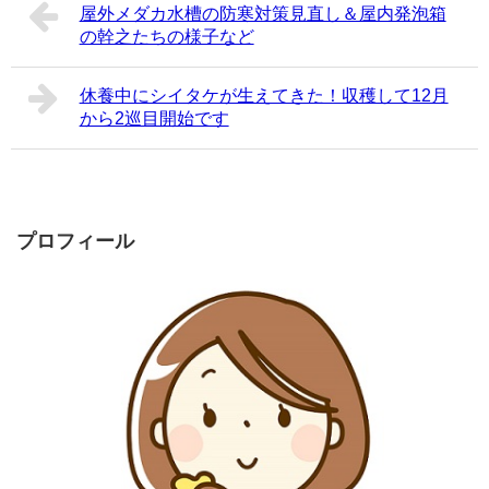
屋外メダカ水槽の防寒対策見直し＆屋内発泡箱
の幹之たちの様子など
休養中にシイタケが生えてきた！収穫して12月
から2巡目開始です
プロフィール