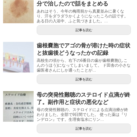
分で治したので話をまとめる
あれはそう、今年の梅雨前から真夏並みに暑くな
り、汗をダラダラかくようになったころの話です。
ある日の入浴中、ふと気づきました。...
記事を読む
歯根嚢胞でアゴの骨が溶けた時の症状
と抜歯後どうなったかの記録
高校生の頃から、右下の6番目の歯が歯根嚢胞(しこ
んのうほう)になってしまいまして。 ド田舎の小さな
歯医者さんにしか通ったことが...
記事を読む
母の突発性難聴のステロイド点滴が終
了。副作用と症状の悪化など
母の突発性難聴の、ステロイドによる点滴治療が終
わりました。全部で9日間でした。 使った薬は『リ
ンデロン』です。生理食塩水にリン...
記事を読む