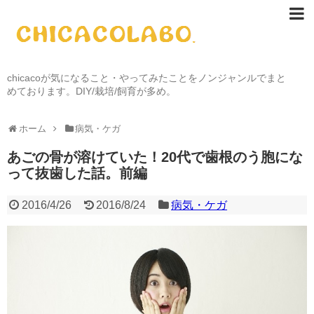
chicacoが気になること・やってみたことをノンジャンルでまと
めております。DIY/栽培/飼育が多め。
ホーム
病気・ケガ
あごの骨が溶けていた！20代で歯根のう胞にな
って抜歯した話。前編
2016/4/26
2016/8/24
病気・ケガ