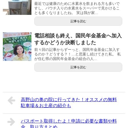
最近では健康のために水素水を飲まれる方も多いで
すし、パウチ入りの水素水をスーパーで見かけるこ
とも多くなりましたね。 実は我が家...
記事を読む
電話相談も終え、国民年金基金へ加入
するかどうか決断しました
前々回の記事からずーっと、国民年金基金に加入す
るのか？どうする？！…と思案し続けてきた私。 私
が住む県の国民年金基金の組合の人...
記事を読む
高野山の奥の院に行ってきた！オススメの無料
駐車場＆お土産の紹介も
パスポート取得したよ！申請に必要な書類や料
金、取り方まとめ