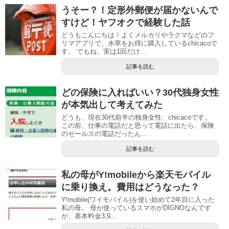
うそー？！定形外郵便が届かないんで
すけど！ヤフオクで経験した話
どうもこんにちは！よくメルカリやラクマなどのフ
リマアプリで、水草をお得に購入しているchicacoで
す。 でもね、実は1回だけ...
記事を読む
どの保険に入ればいい？30代独身女性
が本気出して考えてみた
どうも、現在30代前半の独身女性、chicacoです。
この前、仕事の電話だと思って電話に出たら、保険
のセールスの電話だったん...
記事を読む
私の母がY!mobileから楽天モバイル
に乗り換え。費用はどうなった？
Y!mobile(ワイモバイル)を使い始めて2年目に入った
私の母。 母が使っているスマホがDIGNOなんです
が、基本料金3,9...