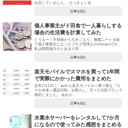
出品していました。 けっきょく全...
記事を読む
個人事業主がド田舎で一人暮らしする
場合の生活費を計算してみた
どうもー！不登校から引きこもり、無職ニートを経
て個人事業主になったブログ管理人のchicacoです。
私は関西地方のとあるド田...
記事を読む
楽天モバイルでスマホを買って1年間
で実際にかかった費用をまとめた
去年の11月に、auから楽天モバイルへ乗り換え『ス
マホ本体＋通話SIM』を購入し、月々3.1GBプランで
契約しました。 あれか...
記事を読む
水素水サーバーをレンタルして7か月
になるので使ってみた感想をまとめる