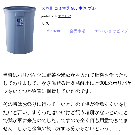
大容量 ゴミ容器 90L 本体 ブルー
posted with
カエレバ
リス
Amazon
楽天市場
Yahooショッピング
当時はポリバケツに野菜や米ぬかを入れて肥料を作ったり
しておりまして、かき混ぜる用＆発酵用にと90Lのポリバケ
ツをいくつか物置に保管していたのです。
その時はお祭りに行って、いとこの子供が金魚すくいをし
たいと言い、すくったはいいけど飼う場所がないとのこと
で我が家に来たのでした。ですので全く何も用意できてま
せん！しかも金魚の飼い方すら分からないという。。。