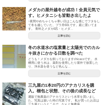
メダカの屋外越冬が成功！全員元気で
す。ヒメタニシも皆動き出したよ
↑夜間やめちゃくちゃ寒い日はこんな感じでフタをし
て冬を越していた、プラ舟60Lです。庭に置いてま
す。 青幹之メダカ6匹・ヒメダ...
記事を読む
冬の水道水の塩素量と太陽光でのカル
キ抜きにかかる日数を調べた
どうも！メダカを飼っておりますchicacoです。 水
槽用に使う水は、薬剤を使用したり屋外で放置した
り、浄水器を使うなど色んな...
記事を読む
三九屋の1本20円のアナカリスを購
入。梱包と状態、その後の成長など
通販で無農薬のアナカリスという水草を買いまし
た。写真は届いた時の写真です。 私が買ったお店は
三九屋というところで、なんと無農薬...