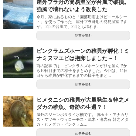
屋外プラ舟の簡易温室が台風で破損。
強風で壊れないよう改良した
今月、家にあるものと「園芸用雨よけビニールシー
ト」を使って作った、屋外プラ舟用の簡易温室です
が。 2回の台風で、2回とも壊れま...
記事を読む
ピンクラムズホーンの稚貝が孵化！ミ
ナミヌマエビは抱卵しました～！
前の記事では、ピンクラムズホーンが卵を産んでか
ら10日目までの様子をまとめました。今回は、11日
目から稚貝が孵化するまでの様子をまと...
記事を読む
ヒメタニシの稚貝が大量発生＆幹之メ
ダカの稚魚、奇跡の生還？！
屋外のジャンボタライ水槽です。 赤玉土・アナカリ
ス・マツモ・ウィローモス・流木・溶岩石 幹之メダ
カ・ヒメダカ・ピンクラム...
記事を読む