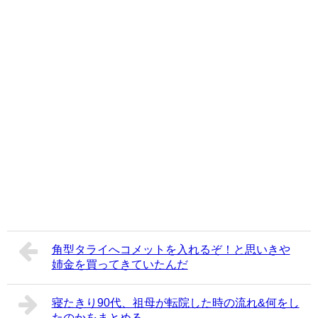
角型タライへコメットを入れるぞ！と思いきや
姉金を買ってきていたんだ
寝たきり90代、祖母が転院した時の流れ&何をし
たのかをまとめる