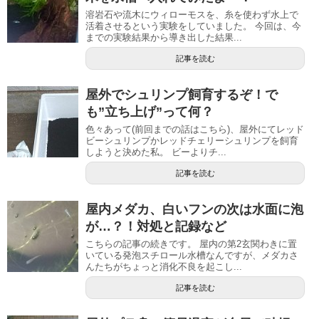
溶岩石や流木にウィローモスを、糸を使わず水上で
活着させるという実験をしていました。 今回は、今
までの実験結果から導き出した結果...
記事を読む
屋外でシュリンプ飼育するぞ！で
も”立ち上げ”って何？
色々あって(前回までの話はこちら)、屋外にてレッド
ビーシュリンプかレッドチェリーシュリンプを飼育
しようと決めた私。 ビーよりチ...
記事を読む
屋内メダカ、白いフンの次は水面に泡
が…？！対処と記録など
こちらの記事の続きです。 屋内の第2玄関わきに置
いている発泡スチロール水槽なんですが、メダカさ
んたちがちょっと消化不良を起こし...
記事を読む