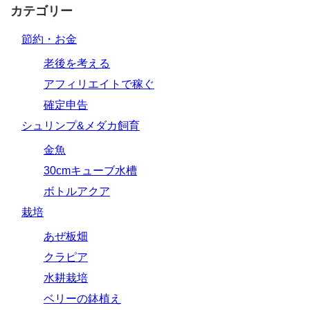
カテゴリー
節約・お金
老後を考える
アフィリエイトで稼ぐ
確定申告
シュリンプ&メダカ飼育
金魚
30cmキューブ水槽
ボトルアクア
栽培
あぜ板畑
クラピア
水耕栽培
ベリーの鉢植え