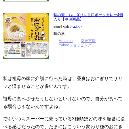
味の素 おにぎり丸甘口ポークカレー4個
入り【冷凍商品】
posted with
カエレバ
味の素
Amazon
楽天市場
Yahooショッピング
私は祖母の家に介護に行った時は、昼食はおにぎりでササ
ッと済ませることが多いんです。
祖母に食べさせたりしないといけないので、自分が食べて
る場合じゃないんですよね。
でもいつもスーパーに売っている3種類ほどの味を順番に食
べる感じだったので、たまにはこういう変わり種のおにぎ