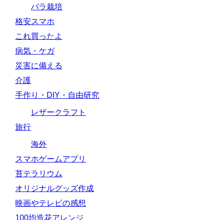
バラ栽培
格安スマホ
これ買ったよ
病気・ケガ
災害に備える
介護
手作り・DIY・自由研究
レザークラフト
旅行
海外
スマホゲームアプリ
苔テラリウム
オリジナルグッズ作成
映画やテレビの感想
100均造花アレンジ