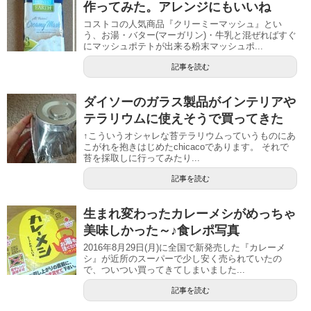
作ってみた。アレンジにもいいね
コストコの人気商品『クリーミーマッシュ』とい
う、お湯・バター(マーガリン)・牛乳と混ぜればすぐ
にマッシュポテトが出来る粉末マッシュポ...
記事を読む
ダイソーのガラス製品がインテリアや
テラリウムに使えそうで買ってきた
↑こういうオシャレな苔テラリウムっていうものにあ
こがれを抱きはじめたchicacoであります。 それで
苔を採取しに行ってみたり...
記事を読む
生まれ変わったカレーメシがめっちゃ
美味しかった～♪食レポ写真
2016年8月29日(月)に全国で新発売した『カレーメ
シ』が近所のスーパーで少し安く売られていたの
で、ついつい買ってきてしまいました...
記事を読む