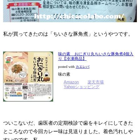
私が買ってきたのは「ちいさな豚角煮」というやつです。
味の素 おにぎり丸ちいさな豚角煮4個入
り【冷凍商品】
posted with
カエレバ
味の素
Amazon
楽天市場
Yahooショッピング
ついこないだ、歯医者の定期検診で歯をキレイにしてきた
ところなので今回カレー味は見送りました。着色汚れしや
すいのです、私…。