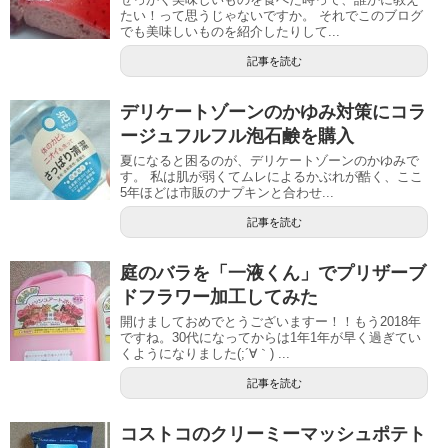
たい！って思うじゃないですか。 それでこのブログ
でも美味しいものを紹介したりして...
記事を読む
デリケートゾーンのかゆみ対策にコラ
ージュフルフル泡石鹸を購入
夏になると困るのが、デリケートゾーンのかゆみで
す。 私は肌が弱くてムレによるかぶれが酷く、ここ
5年ほどは市販のナプキンと合わせ...
記事を読む
庭のバラを「一液くん」でプリザーブ
ドフラワー加工してみた
開けましておめでとうございますー！！もう2018年
ですね。30代になってからは1年1年が早く過ぎてい
くようになりました(;´∀｀) ...
記事を読む
コストコのクリーミーマッシュポテト