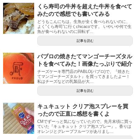
くら寿司の牛丼を超えた牛丼を食べて
みたので感想でも書いてみる
どうもこんにちは。生魚が全く食べられないのに、
よく”くら寿司”に行くchicacoです。 いやいや何で生
魚が食べられないのに回転ず...
記事を読む
パブロの焼きたてマンゴーチーズタル
トを食べてみた！画像たっぷりで紹介
チーズケーキ専門店のPABLO(パブロ)で、『焼きた
てマンゴーチーズタルト』を買ってきましたよー！
私はチーズなどの乳製品が大...
記事を読む
キュキュット クリア泡スプレーを買
ったので正直に感想を書くよ
CMでずーっと気になっていたので、先月末頃に買っ
ていた『キュキュット クリア泡スプレー』。香りは
オレンジとグレープフルーツがありまし...