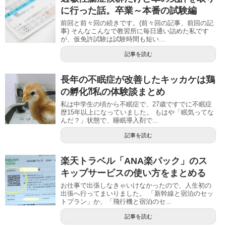
に行った話。卒業～本番の試験編
前回と前々回の続きです。(前々回の記事、前回の記
事) そんなこんなで教習所に毎日通い詰めた私です
が、仮免許試験は試験時間も短い...
記事を読む
長年の不眠症が改善したキッカケは鶏
の孵化⁈私の体験談まとめ
私は中学生の頃から不眠症で、27歳ですでに不眠症
歴15年以上になっていました。 もはや「眠気ってな
んだ？」状態で、睡眠導入剤で...
記事を読む
楽天トラベル「ANA楽パック」のス
キップサービスの使い方をまとめる
お仕事で出張しなきゃいけなかったので、人生初の
出張へ行ってまいりました。 「新幹線と宿泊のセッ
トプラン」か、「飛行機と宿泊のセ...
記事を読む