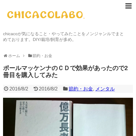
chicacoが気になること・やってみたことをノンジャンルでまと
めております。DIY/栽培/飼育が多め。
ホーム
節約・お金
ポールマッケンナのＣＤで効果があったので2
冊目を購入してみた
2016/8/2
2016/8/2
節約・お金
,
メンタル