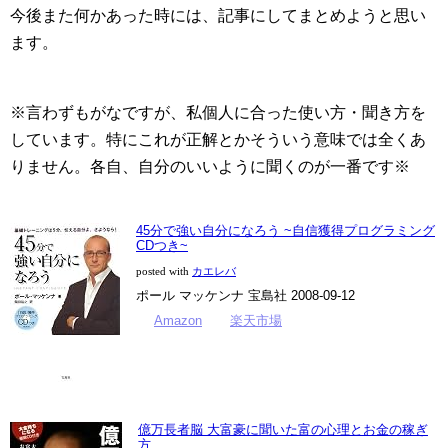
今後また何かあった時には、記事にしてまとめようと思い
ます。
※言わずもがなですが、私個人に合った使い方・聞き方を
しています。特にこれが正解とかそういう意味では全くあ
りません。各自、自分のいいように聞くのが一番です※
45分で強い自分になろう ~自信獲得プログラミング
CDつき~
posted with
カエレバ
ポール マッケンナ 宝島社 2008-09-12
Amazon
楽天市場
億万長者脳 大富豪に聞いた富の心理とお金の稼ぎ
方