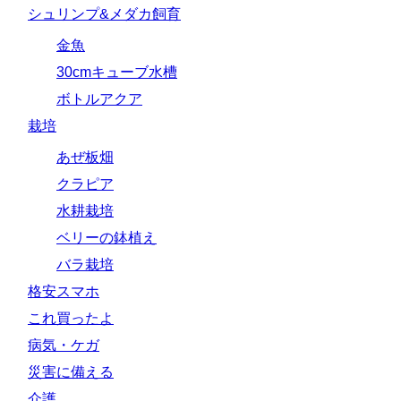
シュリンプ&メダカ飼育
金魚
30cmキューブ水槽
ボトルアクア
栽培
あぜ板畑
クラピア
水耕栽培
ベリーの鉢植え
バラ栽培
格安スマホ
これ買ったよ
病気・ケガ
災害に備える
介護