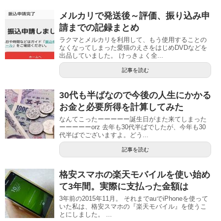
メルカリで発送後～評価、振り込み申
請までの記録まとめ
ラクマとメルカリを利用して、もう使用することの
なくなってしまった愛猫のえさをはじめDVDなどを
出品していました。 けっきょく全...
記事を読む
30代も半ばなので今後の人生にかかる
お金と必要所得を計算してみた
なんてこったーーーーー誕生日がまた来てしまった
ーーーーーorz 去年も30代半ばでしたが、今年も30
代半ばでございますよ。どう...
記事を読む
格安スマホの楽天モバイルを使い始め
て3年間。実際に支払った金額は
3年前の2015年11月。 それまでauでiPhoneを使って
いた私は、格安スマホの『楽天モバイル』を使うこ
とにしました。 ...