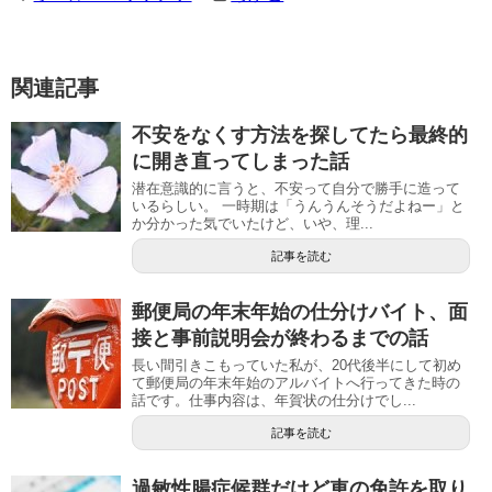
関連記事
不安をなくす方法を探してたら最終的
に開き直ってしまった話
潜在意識的に言うと、不安って自分で勝手に造って
いるらしい。 一時期は「うんうんそうだよねー」と
か分かった気でいたけど、いや、理...
記事を読む
郵便局の年末年始の仕分けバイト、面
接と事前説明会が終わるまでの話
長い間引きこもっていた私が、20代後半にして初め
て郵便局の年末年始のアルバイトへ行ってきた時の
話です。仕事内容は、年賀状の仕分けでし...
記事を読む
過敏性腸症候群だけど車の免許を取り