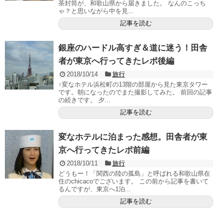
茶封筒が、和歌山県から届きました。 なんのこっち
ゃ？と思いながら中を見...
記事を読む
銀座のハードル高すぎ＆道に迷う！田舎
者が東京へ行ってきたレポ後編
2018/10/14
旅行
↑変なホテル浜松町の13階の部屋から見た東京タワー
です。朝になったのでまた撮影してみた。 前回の記事
の続きです。 夕...
記事を読む
変なホテルに泊まった感想。田舎者が東
京へ行ってきたレポ前編
2018/10/11
旅行
どうもー！「関西の陸の孤島」と呼ばれる和歌山県在
住のchicacoでございます。 この前から記事を書いて
るんですが、東京へ1泊...
記事を読む