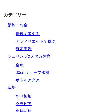
カテゴリー
節約・お金
老後を考える
アフィリエイトで稼ぐ
確定申告
シュリンプ&メダカ飼育
金魚
30cmキューブ水槽
ボトルアクア
栽培
あぜ板畑
クラピア
水耕栽培