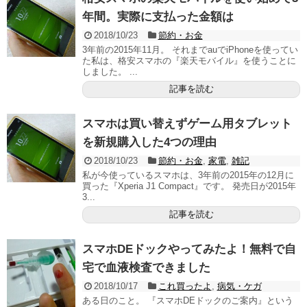
年間。実際に支払った金額は
2018/10/23
節約・お金
3年前の2015年11月。 それまでauでiPhoneを使ってい
た私は、格安スマホの『楽天モバイル』を使うことに
しました。 ...
記事を読む
スマホは買い替えずゲーム用タブレット
を新規購入した4つの理由
2018/10/23
節約・お金
,
家電
,
雑記
私が今使っているスマホは、3年前の2015年の12月に
買った『Xperia J1 Compact』です。 発売日が2015年
3...
記事を読む
スマホDEドックやってみたよ！無料で自
宅で血液検査できました
2018/10/17
これ買ったよ
,
病気・ケガ
ある日のこと。 『スマホDEドックのご案内』という