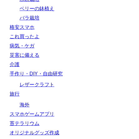
ベリーの鉢植え
バラ栽培
格安スマホ
これ買ったよ
病気・ケガ
災害に備える
介護
手作り・DIY・自由研究
レザークラフト
旅行
海外
スマホゲームアプリ
苔テラリウム
オリジナルグッズ作成