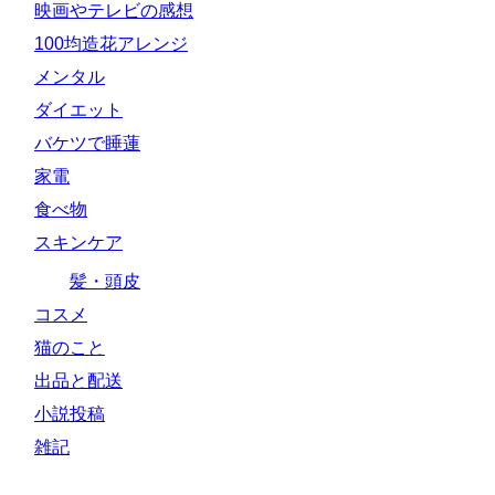
映画やテレビの感想
100均造花アレンジ
メンタル
ダイエット
バケツで睡蓮
家電
食べ物
スキンケア
髪・頭皮
コスメ
猫のこと
出品と配送
小説投稿
雑記