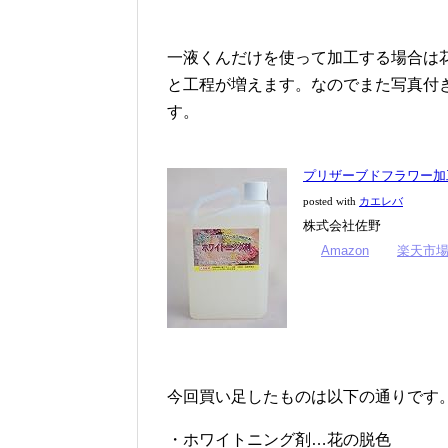
一液くんだけを使って加工する場合は
と工程が増えます。なのでまた写真付
す。
プリザーブドフラワー加
posted with
カエレバ
株式会社佐野
Amazon
楽天市
今回買い足したものは以下の通りです
・ホワイトニング剤…花の脱色