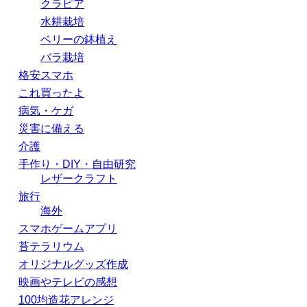
クラピア
水耕栽培
ベリーの鉢植え
バラ栽培
格安スマホ
これ買ったよ
病気・ケガ
災害に備える
介護
手作り・DIY・自由研究
レザークラフト
旅行
海外
スマホゲームアプリ
苔テラリウム
オリジナルグッズ作成
映画やテレビの感想
100均造花アレンジ