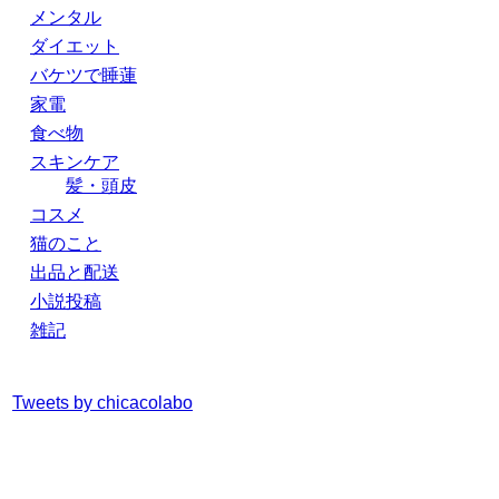
メンタル
ダイエット
バケツで睡蓮
家電
食べ物
スキンケア
髪・頭皮
コスメ
猫のこと
出品と配送
小説投稿
雑記
Tweets by chicacolabo