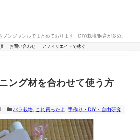
とをノンジャンルでまとめております。DIY/栽培/飼育が多め。
項
お問い合わせ
アフィリエイトで稼ぐ
ニング材を合わせて使う方
4
バラ栽培
,
これ買ったよ
,
手作り・DIY・自由研究