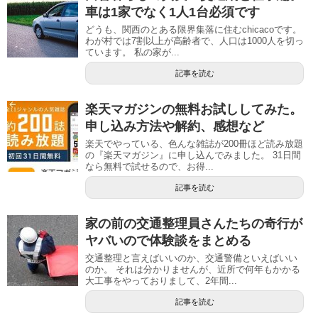
車は1家でなく1人1台必須です
どうも、関西のとある限界集落に住むchicacoです。
わが村では7割以上が高齢者で、人口は1000人を切っ
ています。 私の家が...
記事を読む
楽天マガジンの無料お試ししてみた。
申し込み方法や解約、感想など
楽天でやっている、色んな雑誌が200冊ほど読み放題
の『楽天マガジン』に申し込んでみました。 31日間
なら無料で試せるので、お得...
記事を読む
家の前の交通整理員さんたちの奇行が
ヤバいので体験談をまとめる
交通整理と言えばいいのか、交通警備といえばいい
のか。 それは分かりませんが、近所で何年もかかる
大工事をやっておりまして、2年間...
記事を読む