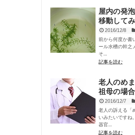
屋内の発
移動して
2016/12/8
前から何度か書
ール水槽の幹之メ
そ...
記事を読む
老人のめま
祖母の場
2016/12/7
老人の訴える「
いみたいですね
器官...
記事を読む