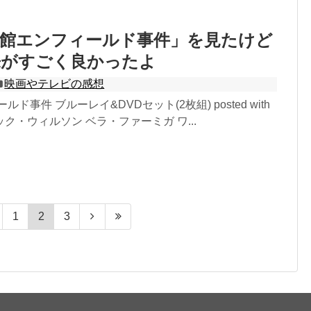
霊館エンフィールド事件」を見たけど
来がすごく良かったよ
映画やテレビの感想
ド事件 ブルーレイ&DVDセット(2枚組) posted with
ク・ウィルソン ベラ・ファーミガ ワ...
1
2
3