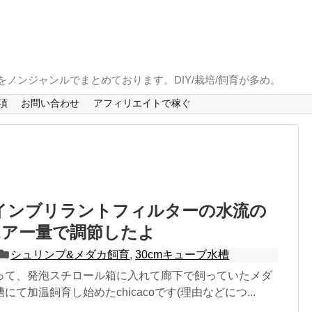
とをノンジャンルでまとめております。DIY/栽培/飼育が多め。
項
お問い合わせ
アフィリエイトで稼ぐ
インブリラントフィルターの水流の
エアー量で調節したよ
シュリンプ&メダカ飼育
,
30cmキューブ水槽
って、発泡スチロール箱に入れて廊下で飼っていたメダ
て加温飼育し始めたchicacoです(理由などにつ...