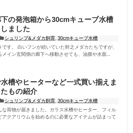
下の発泡箱から30cmキューブ水槽
ししました
シュリンプ&メダカ飼育
,
30cmキューブ水槽
きです。 白いフンが続いていた幹之メダカたちですが、
メイン玄関側の廊下へ移動させても、油膜や水面...
で水槽やヒーターなど一式買い揃えま
いたもの紹介
シュリンプ&メダカ飼育
,
30cmキューブ水槽
んな荷物が届きました。ガラス水槽やヒーター、フィル
どアクアリウムを始めるのに必要なアイテムが詰まって