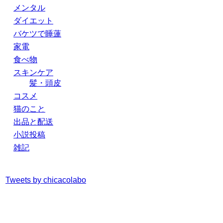
メンタル
ダイエット
バケツで睡蓮
家電
食べ物
スキンケア
髪・頭皮
コスメ
猫のこと
出品と配送
小説投稿
雑記
Tweets by chicacolabo