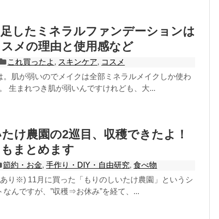
い足したミネラルファンデーションは
ススメの理由と使用感など
これ買ったよ
,
スキンケア
,
コスメ
は。肌が弱いのでメイクは全部ミネラルメイクしか使わ
です。 生まれつき肌が弱いんですけれども、大...
たけ農園の2巡目、収穫できたよ！
ツもまとめます
節約・お金
,
手作り・DIY・自由研究
,
食べ物
追記あり※) 11月に買った「もりのしいたけ農園」というシ
なんですが、”収穫⇒お休み”を経て、...