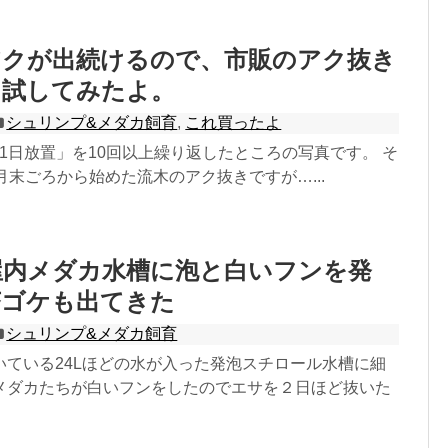
アクが出続けるので、市販のアク抜き
て試してみたよ。
シュリンプ&メダカ飼育
,
これ買ったよ
1日放置」を10回以上繰り返したところの写真です。 そ
月末ごろから始めた流木のアク抜きですが…...
屋内メダカ水槽に泡と白いフンを発
茶ゴケも出てきた
シュリンプ&メダカ飼育
いている24Lほどの水が入った発泡スチロール水槽に細
メダカたちが白いフンをしたのでエサを２日ほど抜いた