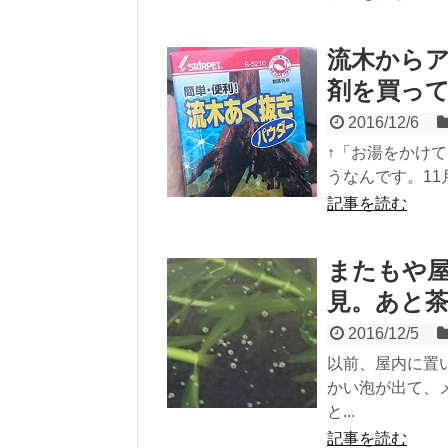
流木から
剤を買っ
2016/12/6
↑「お湯をかけて
うなんです。11
記事を読む
またもや
見。あと
2016/12/5
以前、屋内に置
かい泡が出て、
と...
記事を読む