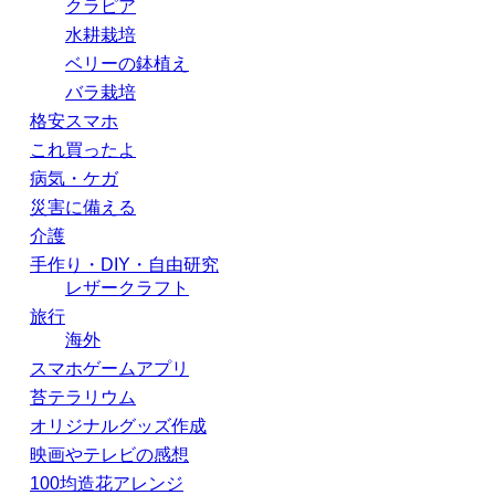
クラピア
水耕栽培
ベリーの鉢植え
バラ栽培
格安スマホ
これ買ったよ
病気・ケガ
災害に備える
介護
手作り・DIY・自由研究
レザークラフト
旅行
海外
スマホゲームアプリ
苔テラリウム
オリジナルグッズ作成
映画やテレビの感想
100均造花アレンジ