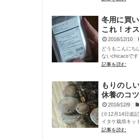
冬用に買
これ！オ
2016/12/10
どうもこんにち
ないchicaco
記事を読む
もりのしい
休養のコ
2016/12/9
(※12月14日
イタケ栽培キット
記事を読む