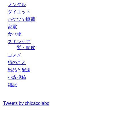
メンタル
ダイエット
バケツで睡蓮
家電
食べ物
スキンケア
髪・頭皮
コスメ
猫のこと
出品と配送
小説投稿
雑記
Tweets by chicacolabo