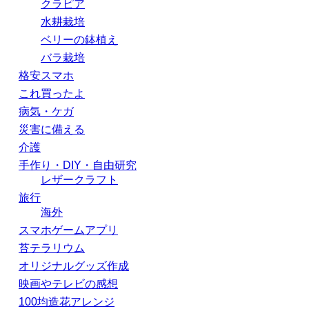
クラピア
水耕栽培
ベリーの鉢植え
バラ栽培
格安スマホ
これ買ったよ
病気・ケガ
災害に備える
介護
手作り・DIY・自由研究
レザークラフト
旅行
海外
スマホゲームアプリ
苔テラリウム
オリジナルグッズ作成
映画やテレビの感想
100均造花アレンジ