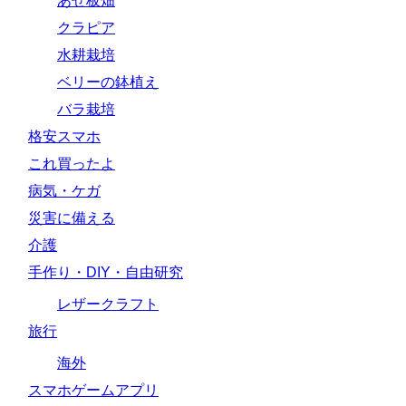
あぜ板畑
クラピア
水耕栽培
ベリーの鉢植え
バラ栽培
格安スマホ
これ買ったよ
病気・ケガ
災害に備える
介護
手作り・DIY・自由研究
レザークラフト
旅行
海外
スマホゲームアプリ