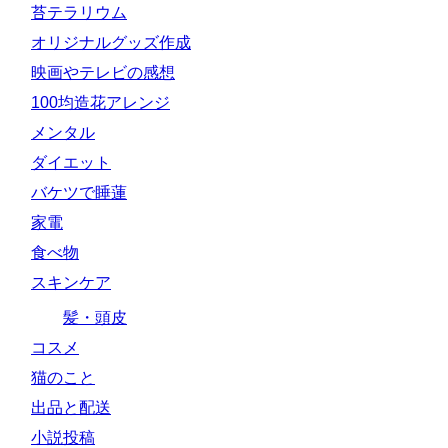
苔テラリウム
オリジナルグッズ作成
映画やテレビの感想
100均造花アレンジ
メンタル
ダイエット
バケツで睡蓮
家電
食べ物
スキンケア
髪・頭皮
コスメ
猫のこと
出品と配送
小説投稿